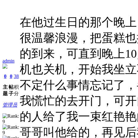
在他过生日的那个晚上
很温馨浪漫，把蛋糕也
的到来，可直到晚上1
admin
机也关机，开始我坐立
0
0
38
不定什么事情忘记了，
主
帖
积
题
子
分
我慌忙的去开门，可开
管理员
的人给了我一束红艳艳
哥哥叫他给的，再见后