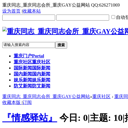
重庆同志_重庆同志会所_重庆GAY公益网站 QQ:626271069
设为首页
|
收藏本站
自动
搜索
重庆门户
Portal
重庆社区
重庆社区
国际新闻
国际新闻
国内新闻
国内新闻
娱乐新闻
娱乐新闻
防艾新闻
防艾新闻
重庆同志_重庆同志会所_重庆GAY公益网站
»
重庆社区
›
重庆同
收藏本版
|
订阅
『情感驿站』
今日:
0
|
主题:
10
|