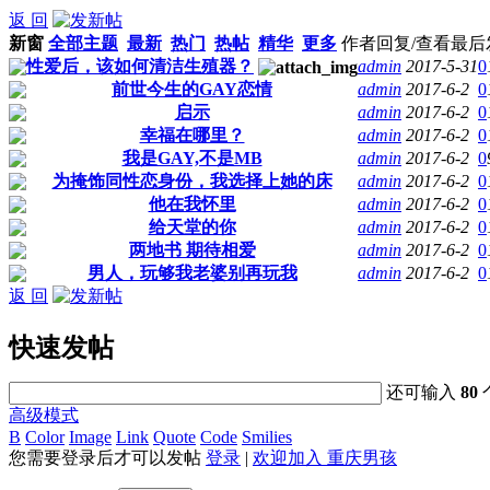
返 回
新窗
全部主题
最新
热门
热帖
精华
更多
作者
回复/查看
最后
性爱后，该如何清洁生殖器？
admin
2017-5-31
0
前世今生的GAY恋情
admin
2017-6-2
0
启示
admin
2017-6-2
0
幸福在哪里？
admin
2017-6-2
0
我是GAY,不是MB
admin
2017-6-2
0
为掩饰同性恋身份，我选择上她的床
admin
2017-6-2
0
他在我怀里
admin
2017-6-2
0
给天堂的你
admin
2017-6-2
0
两地书 期待相爱
admin
2017-6-2
0
男人，玩够我老婆别再玩我
admin
2017-6-2
0
返 回
快速发帖
还可输入
80
高级模式
B
Color
Image
Link
Quote
Code
Smilies
您需要登录后才可以发帖
登录
|
欢迎加入 重庆男孩